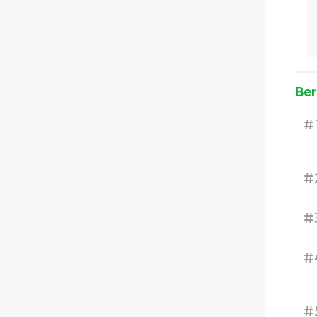
Ber
#
#
#
#
#