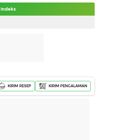
Indeks
KIRIM RESEP
KIRIM PENGALAMAN