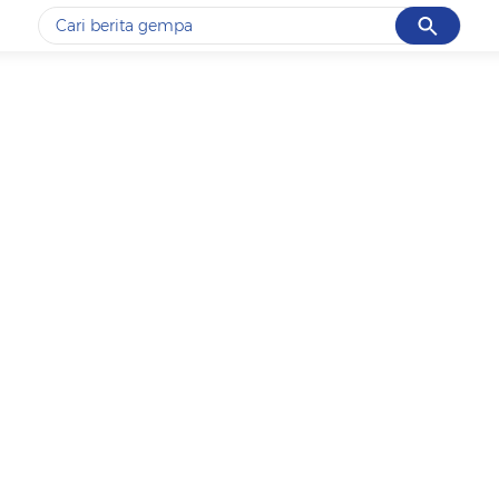
Cancel
Yang sedang ramai dicari
#1
gempa hari ini
#2
demo
#3
gempa
#4
iran
#5
prabowo
Promoted
Terakhir yang dicari
Loading...