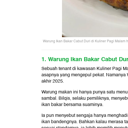
Warung Ikan Bakar Cabut Duri di Kuliner Pagi Malam h
1. Warung Ikan Bakar Cabut Dur
Sebuah tenant di kawasan Kuliner Pagi M
asapnya yang mengepul pekat. Namanya W
akhir 2025.
Warung makan ini hanya punya satu menu, 
sambal. Bilqis, selaku pemiliknya, menye
ikan bakar bersama suaminya.
Ia pun menyebut sengaja hanya menghadirk
ikan bandengnya. Bahkan kalau merasa ta