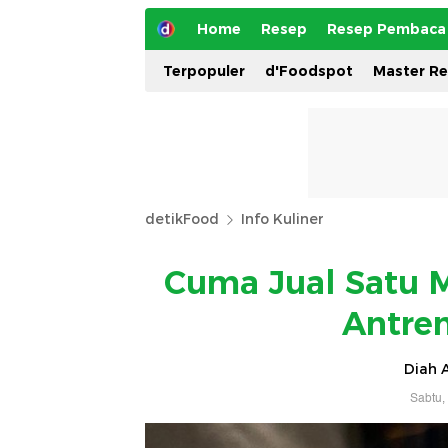
Home
Resep
Resep Pembaca
Terpopuler
d'Foodspot
Master R
detikFood
Info Kuliner
Cuma Jual Satu M
Antren
Diah A
Sabtu,