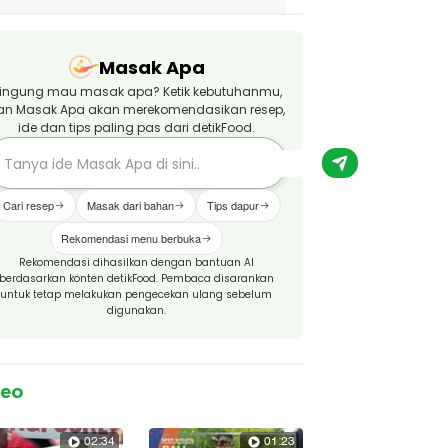
Masak Apa
ingung mau masak apa? Ketik kebutuhanmu,
an Masak Apa akan merekomendasikan resep,
ide dan tips paling pas dari detikFood.
Cari resep
Masak dari bahan
Tips dapur
Rekomendasi menu berbuka
Rekomendasi dihasilkan dengan bantuan AI
berdasarkan konten detikFood. Pembaca disarankan
untuk tetap melakukan pengecekan ulang sebelum
digunakan.
deo
02:34
01:23