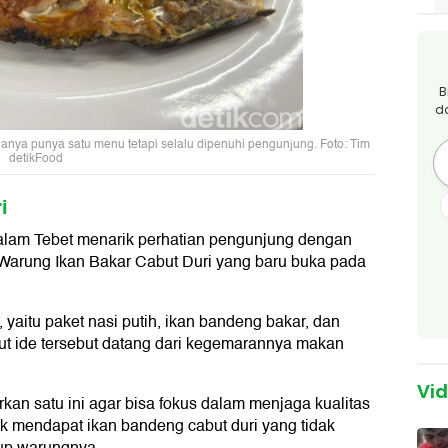
B
d
anya punya satu menu tetapi selalu dipenuhi pengunjung. Foto: Tim
detikFood
i
alam Tebet menarik perhatian pengunjung dengan
arung Ikan Bakar Cabut Duri yang baru buka pada
yaitu paket nasi putih, ikan bandeng bakar, dan
but ide tersebut datang dari kegemarannya makan
Vi
an satu ini agar bisa fokus dalam menjaga kualitas
k mendapat ikan bandeng cabut duri yang tidak