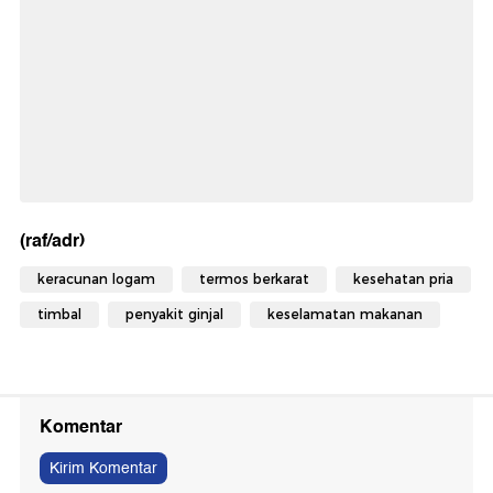
(raf/adr)
keracunan logam
termos berkarat
kesehatan pria
timbal
penyakit ginjal
keselamatan makanan
Komentar
Kirim Komentar