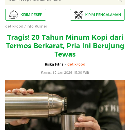
KIRIM RESEP
KIRIM PENGALAMAN
detikFood
Info Kuliner
Tragis! 20 Tahun Minum Kopi dari
Termos Berkarat, Pria Ini Berujung
Tewas
Riska Fitria -
detikFood
Kamis, 15 Jan 2026 15:30 WIB