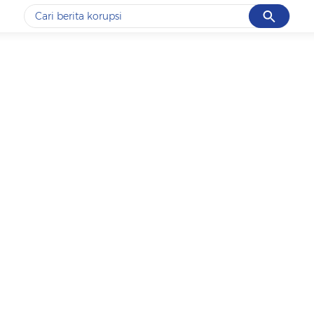
Cancel
Yang sedang ramai dicari
#1
demo
#2
prabowo
#3
iran
#4
korupsi
#5
kpk
Promoted
Terakhir yang dicari
Loading...