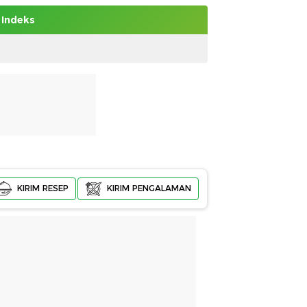
Indeks
KIRIM RESEP
KIRIM PENGALAMAN