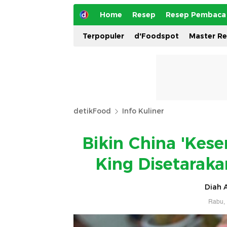
Home
Resep
Resep Pembaca
Terpopuler
d'Foodspot
Master R
detikFood
Info Kuliner
Bikin China 'Kes
King Disetarak
Diah A
Rabu, 