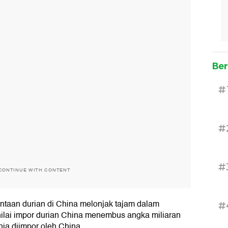
Ber
#
#
#
CONTINUE WITH CONTENT
mintaan durian di China melonjak tajam dalam
#
 nilai impor durian China menembus angka miliaran
nia diimpor oleh China.