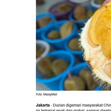
Foto: MalayMail
Jakarta
-
Durian digemari masyarakat Chi
ini terkenal enak dan mahal, sampai dise