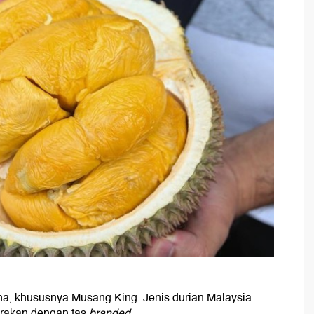
na, khususnya Musang King. Jenis durian Malaysia
tarakan dengan tas
branded
.