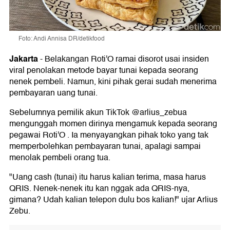
Foto: Andi Annisa DR/detikfood
Jakarta
-
Belakangan Roti'O ramai disorot usai insiden
viral penolakan metode bayar tunai kepada seorang
nenek pembeli. Namun, kini pihak gerai sudah menerima
pembayaran uang tunai.
Sebelumnya pemilik akun TikTok @arlius_zebua
mengunggah momen dirinya mengamuk kepada seorang
pegawai Roti'O . Ia menyayangkan pihak toko yang tak
memperbolehkan pembayaran tunai, apalagi sampai
menolak pembeli orang tua.
"Uang cash (tunai) itu harus kalian terima, masa harus
QRIS. Nenek-nenek itu kan nggak ada QRIS-nya,
gimana? Udah kalian telepon dulu bos kalian!" ujar Arlius
Zebu.