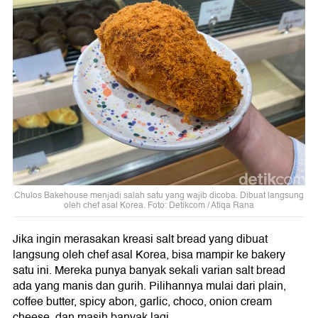
Chulos Bakehouse menjadi salah satu yang wajib dicoba. Dibuat langsung
oleh chef asal Korea. Foto: Detikcom / Atiqa Rana
Jika ingin merasakan kreasi salt bread yang dibuat
langsung oleh chef asal Korea, bisa mampir ke bakery
satu ini. Mereka punya banyak sekali varian salt bread
ada yang manis dan gurih. Pilihannya mulai dari plain,
coffee butter, spicy abon, garlic, choco, onion cream
cheese, dan masih banyak lagi.