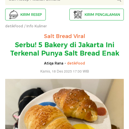
KIRIM RESEP
KIRIM PENGALAMAN
detikFood
Info Kuliner
Salt Bread Viral
Serbu! 5 Bakery di Jakarta Ini
Terkenal Punya Salt Bread Enak
Atiqa Rana -
detikFood
Kamis, 18 Des 2025 17:00 WIB