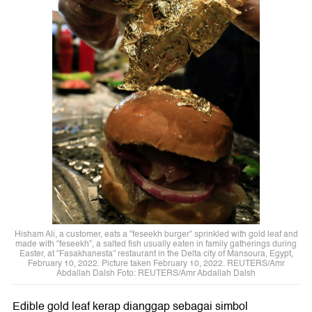
Hisham Ali, a customer, eats a "feseekh burger" sprinkled with gold leaf and
made with "feseekh", a salted fish usually eaten in family gatherings during
Easter, at "Fasakhanesta'' restaurant in the Delta city of Mansoura, Egypt,
February 10, 2022. Picture taken February 10, 2022. REUTERS/Amr
Abdallah Dalsh Foto: REUTERS/Amr Abdallah Dalsh
Edible gold leaf kerap dianggap sebagai simbol