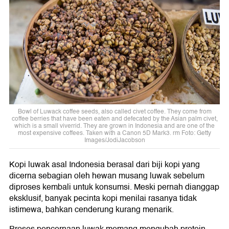
Bowl of Luwack coffee seeds, also called civet coffee. They come from
coffee berries that have been eaten and defecated by the Asian palm civet,
which is a small viverrid. They are grown in Indonesia and are one of the
most expensive coffees. Taken with a Canon 5D Mark3. rm Foto: Getty
Images/JodiJacobson
Kopi luwak asal Indonesia berasal dari biji kopi yang
dicerna sebagian oleh hewan musang luwak sebelum
diproses kembali untuk konsumsi. Meski pernah dianggap
eksklusif, banyak pecinta kopi menilai rasanya tidak
istimewa, bahkan cenderung kurang menarik.
Proses pencernaan luwak memang mengubah protein