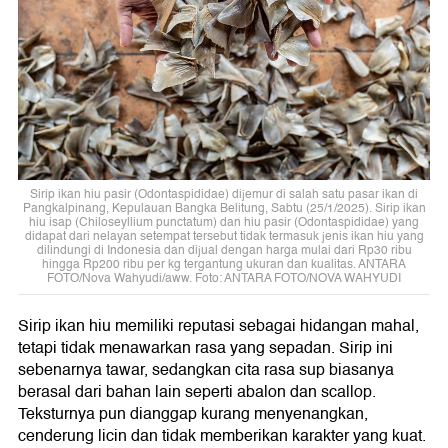
Sirip ikan hiu pasir (Odontaspididae) dijemur di salah satu pasar ikan di
Pangkalpinang, Kepulauan Bangka Belitung, Sabtu (25/1/2025). Sirip ikan
hiu isap (Chiloseyllium punctatum) dan hiu pasir (Odontaspididae) yang
didapat dari nelayan setempat tersebut tidak termasuk jenis ikan hiu yang
dilindungi di Indonesia dan dijual dengan harga mulai dari Rp30 ribu
hingga Rp200 ribu per kg tergantung ukuran dan kualitas. ANTARA
FOTO/Nova Wahyudi/aww. Foto: ANTARA FOTO/NOVA WAHYUDI
Sirip ikan hiu memiliki reputasi sebagai hidangan mahal,
tetapi tidak menawarkan rasa yang sepadan. Sirip ini
sebenarnya tawar, sedangkan cita rasa sup biasanya
berasal dari bahan lain seperti abalon dan scallop.
Teksturnya pun dianggap kurang menyenangkan,
cenderung licin dan tidak memberikan karakter yang kuat.