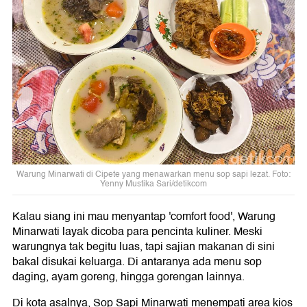
Warung Minarwati di Cipete yang menawarkan menu sop sapi lezat. Foto:
Yenny Mustika Sari/detikcom
Kalau siang ini mau menyantap 'comfort food', Warung
Minarwati layak dicoba para pencinta kuliner. Meski
warungnya tak begitu luas, tapi sajian makanan di sini
bakal disukai keluarga. Di antaranya ada menu sop
daging, ayam goreng, hingga gorengan lainnya.
Di kota asalnya, Sop Sapi Minarwati menempati area kios