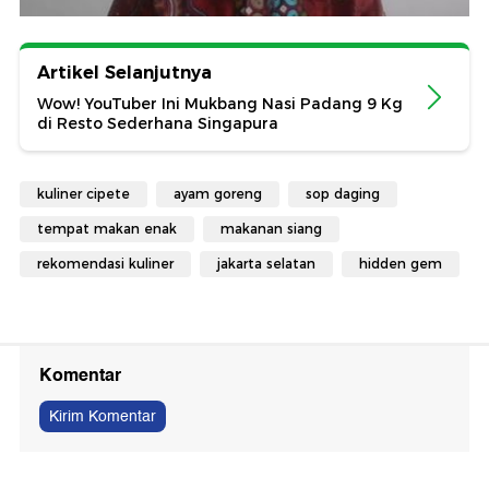
Artikel Selanjutnya
Wow! YouTuber Ini Mukbang Nasi Padang 9 Kg
di Resto Sederhana Singapura
kuliner cipete
ayam goreng
sop daging
tempat makan enak
makanan siang
rekomendasi kuliner
jakarta selatan
hidden gem
Komentar
Kirim Komentar