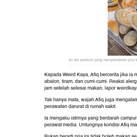
Ini dia seafood yang menyebabkan pria t
Kepada Weird Kaya, Afiq bercerita jika i
abalon, tiram, dan cumi-cumi. Reaksi alerg
jam setelah selesai makan, lapor weirdkay
Tak hanya mata, wajah Afiq juga mengalam
perawatan darurat di rumah sakit.
Ia mengaku istrinya yang berdarah camp
perawat media. Untungnya kondisi Afiq ma
Bukan berarti pria ini tidak boleh makan sea