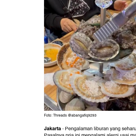
Foto: Threads @abangafiq9293
Jakarta
-
Pengalaman liburan yang sehar
Pasalnya pria ini mengalami alergi usai