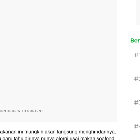
Ber
#
#
#
CONTINUE WITH CONTENT
#
makanan ini mungkin akan langsung menghindarinya.
 baru tahu dirinya punya alergi usai makan seafood