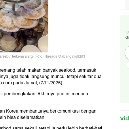
B
d
ersebut terkena alergi. Foto: Threads @abangafiq9293
a memang telah makan banyak seafood, termasuk
inya juga tidak langsung muncul tetapi sekitar dua
a.com pada Jumat, (7/11/2025).
i pembengkakan. Akhirnya pria ini mencari
uran Korea membantunya berkomunikasi dengan
sih bisa diselamatkan.
Vi
food sama sekali, tetapi ia perlu lebih berhati-hati.