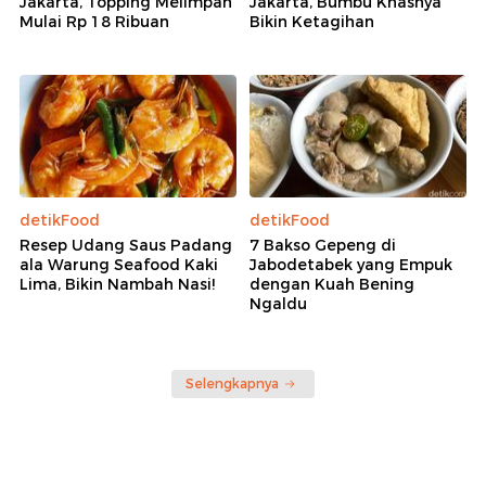
Jakarta, Topping Melimpah
Jakarta, Bumbu Khasnya
Mulai Rp 18 Ribuan
Bikin Ketagihan
detikFood
detikFood
Resep Udang Saus Padang
7 Bakso Gepeng di
ala Warung Seafood Kaki
Jabodetabek yang Empuk
Lima, Bikin Nambah Nasi!
dengan Kuah Bening
Ngaldu
Selengkapnya