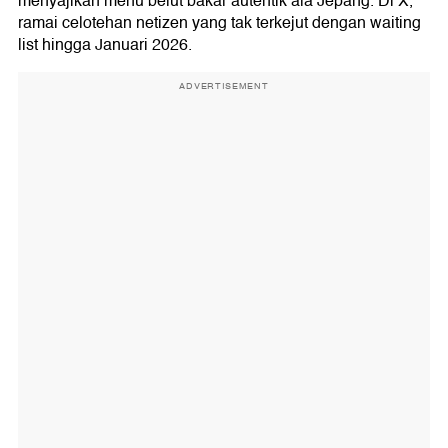
menyajikan menu belut bakar autentik ala Jepang. Di X,
ramai celotehan netizen yang tak terkejut dengan waiting
list hingga Januari 2026.
ADVERTISEMENT