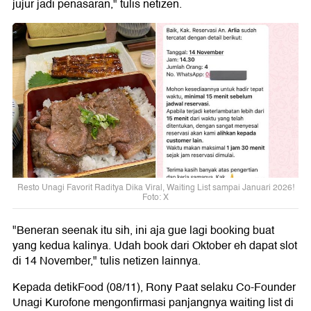
jujur jadi penasaran," tulis netizen.
Resto Unagi Favorit Raditya Dika Viral, Waiting List sampai Januari 2026!
Foto: X
"Beneran seenak itu sih, ini aja gue lagi booking buat
yang kedua kalinya. Udah book dari Oktober eh dapat slot
di 14 November," tulis netizen lainnya.
Kepada detikFood (08/11), Rony Paat selaku Co-Founder
Unagi Kurofone mengonfirmasi panjangnya waiting list di