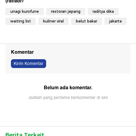
(raf/adr)
unagi kurofune
restoran jepang
raditya dika
waiting list
kuliner viral
belut bakar
jakarta
Komentar
Kirim Komentar
Belum ada komentar.
Jadilah yang pertama berkomentar di sini
Berita Terkait