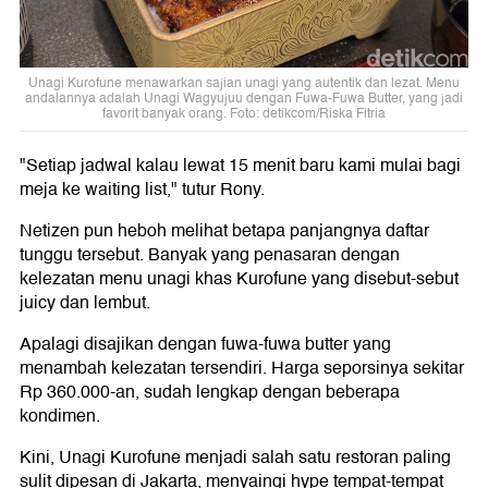
Unagi Kurofune menawarkan sajian unagi yang autentik dan lezat. Menu
andalannya adalah Unagi Wagyujuu dengan Fuwa-Fuwa Butter, yang jadi
favorit banyak orang. Foto: detikcom/Riska Fitria
"Setiap jadwal kalau lewat 15 menit baru kami mulai bagi
meja ke waiting list," tutur Rony.
Netizen pun heboh melihat betapa panjangnya daftar
tunggu tersebut. Banyak yang penasaran dengan
kelezatan menu unagi khas Kurofune yang disebut-sebut
juicy dan lembut.
Apalagi disajikan dengan fuwa-fuwa butter yang
menambah kelezatan tersendiri. Harga seporsinya sekitar
Rp 360.000-an, sudah lengkap dengan beberapa
kondimen.
Kini, Unagi Kurofune menjadi salah satu restoran paling
sulit dipesan di Jakarta, menyaingi hype tempat-tempat