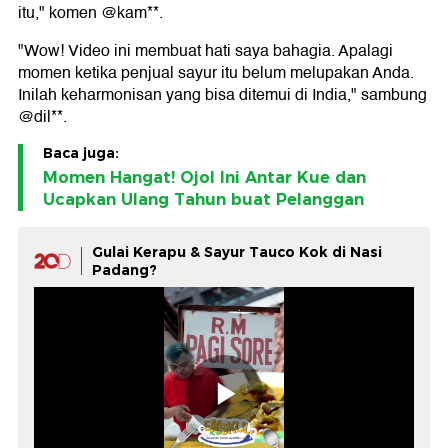
itu," komen @kam**.
"Wow! Video ini membuat hati saya bahagia. Apalagi
momen ketika penjual sayur itu belum melupakan Anda.
Inilah keharmonisan yang bisa ditemui di India," sambung
@dil**.
Baca juga:
Momen Hangat! Ojol Ini Antar Kue dan
Ucapkan Ulang Tahun buat Pelanggan
Gulai Kerapu & Sayur Tauco Kok di Nasi
Padang?