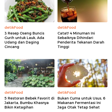
detikFood
detikFood
3 Resep Oseng Buncis
Catat! 4 Minuman Ini
Gurih untuk Lauk, Ada
Sebaiknya Dihindari
Udang dan Daging
Penderita Tekanan Darah
Cincang
Tinggi
detikFood
detikFood
5 Restoran Bebek Favorit di
Bukan Cuma untuk Usus, 6
Jakarta, Bumbu Khasnya
Makanan Fermentasi Ini
Bikin Ketagihan
Jaga Otak Tetap Sehat