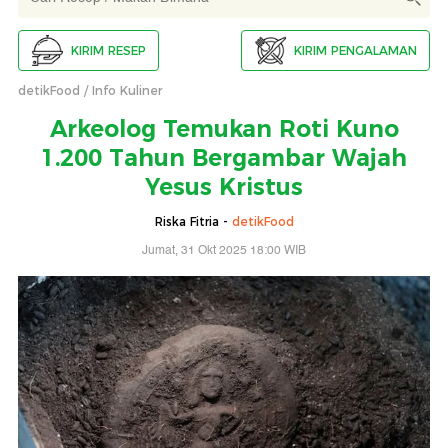
KIRIM RESEP
KIRIM PENGALAMAN
detikFood
Info Kuliner
Arkeolog Temukan Roti Kuno
1.200 Tahun Bergambar Wajah
Yesus Kristus
Riska Fitria -
detikFood
Jumat, 31 Okt 2025 18:00 WIB