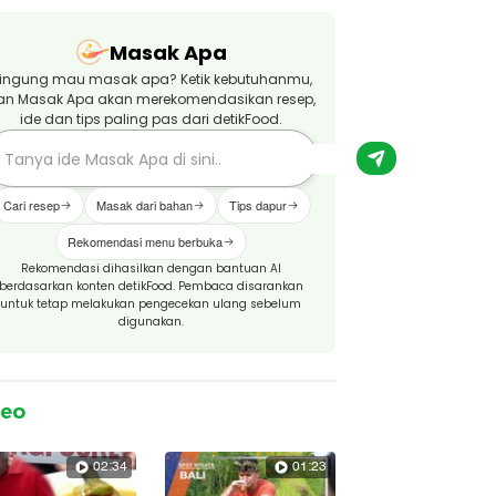
Masak Apa
ingung mau masak apa? Ketik kebutuhanmu,
an Masak Apa akan merekomendasikan resep,
ide dan tips paling pas dari detikFood.
Cari resep
Masak dari bahan
Tips dapur
Rekomendasi menu berbuka
Rekomendasi dihasilkan dengan bantuan AI
berdasarkan konten detikFood. Pembaca disarankan
untuk tetap melakukan pengecekan ulang sebelum
digunakan.
deo
02:34
01:23