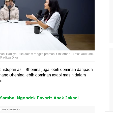
t Raditya Dika dalam rangka promosi film terbaru. Foto: YouTube /
Raditya Dika
ehidupan asli, Shenina juga lebih dominan daripada
ang Shenina lebih dominan tetapi masih dalam
m.
 Sambal Ngondek Favorit Anak Jaksel
DVERTISEMENT