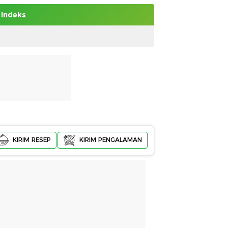
Indeks
KIRIM RESEP
KIRIM PENGALAMAN