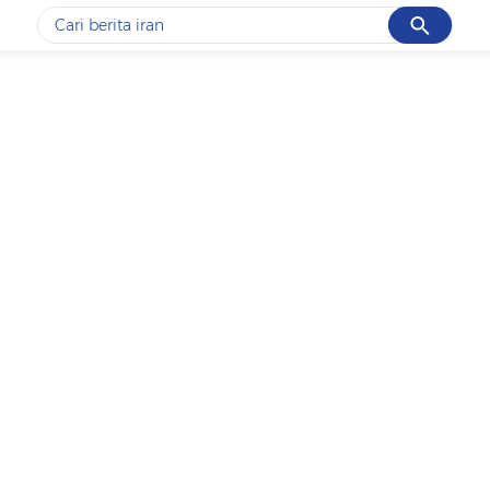
Cancel
Yang sedang ramai dicari
#1
data live draw sgp
#2
piala presiden 2026
#3
prabowo
#4
iran
#5
gempa hari ini
Promoted
Terakhir yang dicari
Loading...