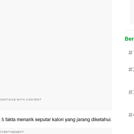
Ber
#
#
#
CONTINUE WITH CONTENT
#
t 5 fakta menarik seputar kalori yang jarang diketahui.
DVERTISEMENT