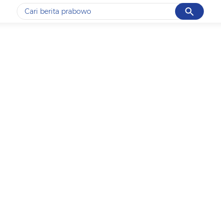
Cancel
Yang sedang ramai dicari
#1
data live draw sgp
#2
piala presiden 2026
#3
prabowo
#4
iran
#5
gempa hari ini
Promoted
Terakhir yang dicari
Loading...