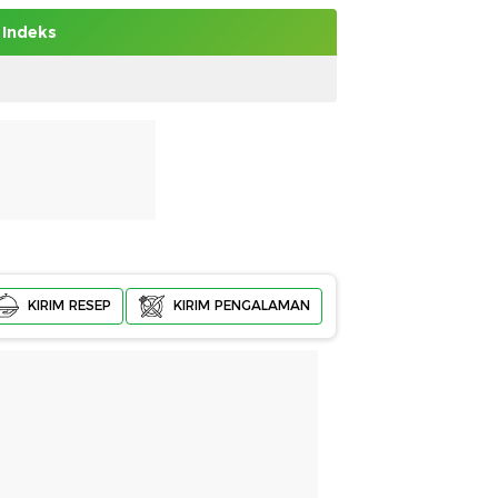
Indeks
KIRIM RESEP
KIRIM PENGALAMAN