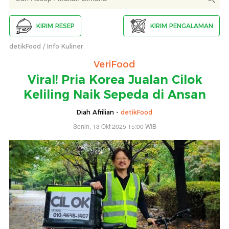
KIRIM RESEP
KIRIM PENGALAMAN
detikFood
Info Kuliner
VeriFood
Viral! Pria Korea Jualan Cilok
Keliling Naik Sepeda di Ansan
Diah Afrilian -
detikFood
Senin, 13 Okt 2025 15:00 WIB