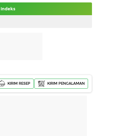
Indeks
KIRIM RESEP
KIRIM PENGALAMAN