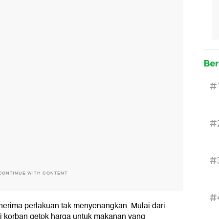
Ber
#
#
#
CONTINUE WITH CONTENT
#
nerima perlakuan tak menyenangkan. Mulai dari
di korban getok harga untuk makanan yang