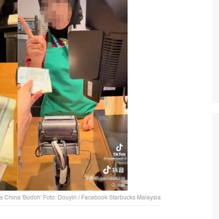
ris China 'Bodoh' Foto: Douyin / Facebook Starbucks Malaysia