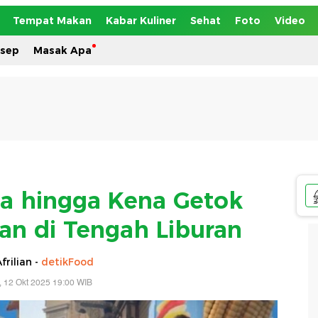
Tempat Makan
Kabar Kuliner
Sehat
Foto
Video
esep
Masak Apa
ina hingga Kena Getok
an di Tengah Liburan
frilian -
detikFood
 12 Okt 2025 19:00 WIB