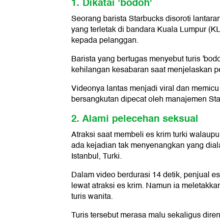
1. Dikatai 'bodoh'
Seorang barista Starbucks disoroti lantara
yang terletak di bandara Kuala Lumpur (K
kepada pelanggan.
Barista yang bertugas menyebut turis 'bod
kehilangan kesabaran saat menjelaskan pe
Videonya lantas menjadi viral dan memicu k
bersangkutan dipecat oleh manajemen Sta
2. Alami pelecehan seksual
Atraksi saat membeli es krim turki walaup
ada kejadian tak menyenangkan yang diala
Istanbul, Turki.
Dalam video berdurasi 14 detik, penjual 
lewat atraksi es krim. Namun ia meletakka
turis wanita.
Turis tersebut merasa malu sekaligus dire