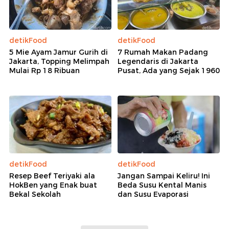
detikFood
detikFood
5 Mie Ayam Jamur Gurih di
7 Rumah Makan Padang
Jakarta, Topping Melimpah
Legendaris di Jakarta
Mulai Rp 18 Ribuan
Pusat, Ada yang Sejak 1960
detikFood
detikFood
Resep Beef Teriyaki ala
Jangan Sampai Keliru! Ini
HokBen yang Enak buat
Beda Susu Kental Manis
Bekal Sekolah
dan Susu Evaporasi