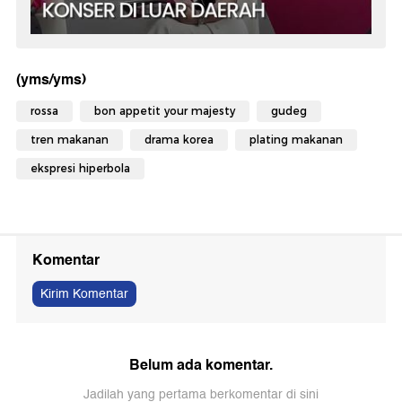
(yms/yms)
rossa
bon appetit your majesty
gudeg
tren makanan
drama korea
plating makanan
ekspresi hiperbola
Komentar
Kirim Komentar
Belum ada komentar.
Jadilah yang pertama berkomentar di sini