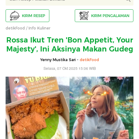
KIRIM RESEP
KIRIM PENGALAMAN
detikFood
Info Kuliner
Rossa Ikut Tren 'Bon Appetit, Your
Majesty', Ini Aksinya Makan Gudeg
Yenny Mustika Sari -
detikFood
Selasa, 07 Okt 2025 15:06 WIB