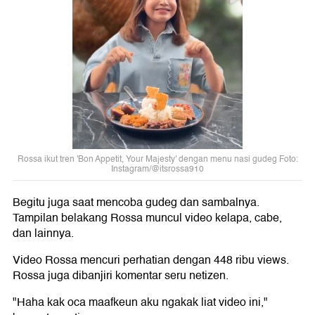
Rossa ikut tren 'Bon Appetit, Your Majesty' dengan menu nasi gudeg Foto:
Instagram/@itsrossa910
Begitu juga saat mencoba gudeg dan sambalnya.
Tampilan belakang Rossa muncul video kelapa, cabe,
dan lainnya.
Video Rossa mencuri perhatian dengan 448 ribu views.
Rossa juga dibanjiri komentar seru netizen.
"Haha kak oca maafkeun aku ngakak liat video ini,"