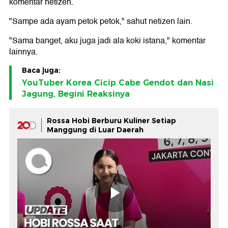
komentar netizen.
"Sampe ada ayam petok petok," sahut netizen lain.
"Sama banget, aku juga jadi ala koki istana," komentar
lainnya.
Baca juga:
YouTuber Korea Cicip Cabe Gendot dan Nasi
Jagung, Begini Reaksinya
Rossa Hobi Berburu Kuliner Setiap
Manggung di Luar Daerah