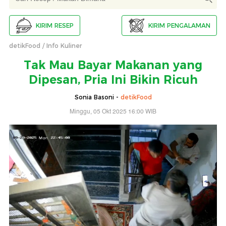
KIRIM RESEP
KIRIM PENGALAMAN
detikFood
Info Kuliner
Tak Mau Bayar Makanan yang
Dipesan, Pria Ini Bikin Ricuh
Sonia Basoni -
detikFood
Minggu, 05 Okt 2025 16:00 WIB