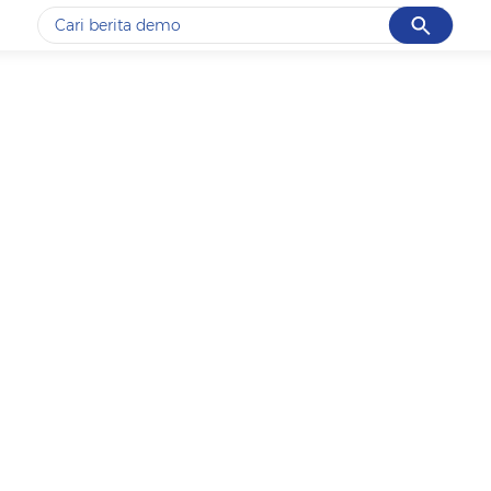
Cancel
Yang sedang ramai dicari
#1
gempa hari ini
#2
gempa
#3
prabowo
#4
iran
#5
demo
Promoted
Terakhir yang dicari
Loading...