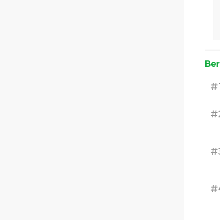
Ber
#
#
#
#