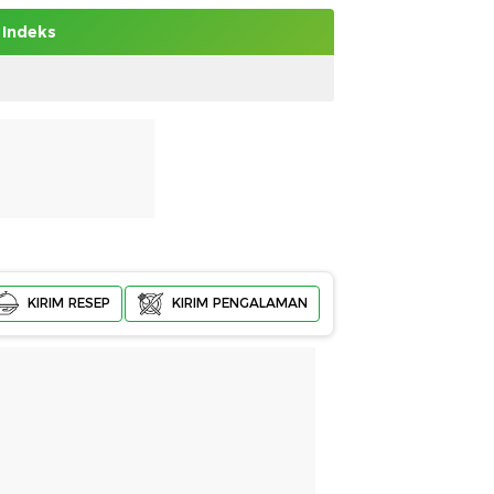
Indeks
KIRIM RESEP
KIRIM PENGALAMAN