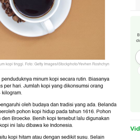
B
d
m kopi tinggi. Foto: Getty Images/iStockphoto/Yevhen Roshchyn
g penduduknya minum kopi secara rutin. Biasanya
s per hari. Jumlah kopi yang dikonsumsi orang
 kilogram.
engaruhi oleh budaya dan tradisi yang ada. Belanda
eroleh pohon kopi hidup pada tahun 1616. Pohon
n den Broecke. Benih kopi tersebut lalu digunakan
kopi ini lalu dibawa ke Indonesia.
Vi
tu kopi hitam atau dengan sedikit susu. Selain