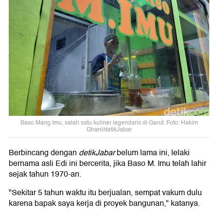
Baso Mang Imu, salah satu kuliner legendaris di Garut. Foto: Hakim
Ghani/detikJabar
Berbincang dengan
detikJabar
belum lama ini, lelaki
bernama asli Edi ini bercerita, jika Baso M. Imu telah lahir
sejak tahun 1970-an.
"Sekitar 5 tahun waktu itu berjualan, sempat vakum dulu
karena bapak saya kerja di proyek bangunan," katanya.