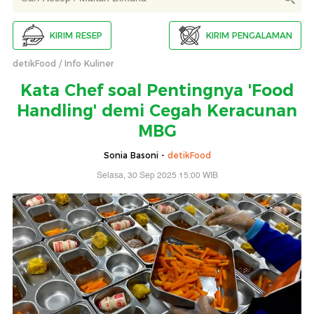
KIRIM RESEP
KIRIM PENGALAMAN
detikFood
Info Kuliner
Kata Chef soal Pentingnya 'Food
Handling' demi Cegah Keracunan
MBG
Sonia Basoni -
detikFood
Selasa, 30 Sep 2025 15:00 WIB