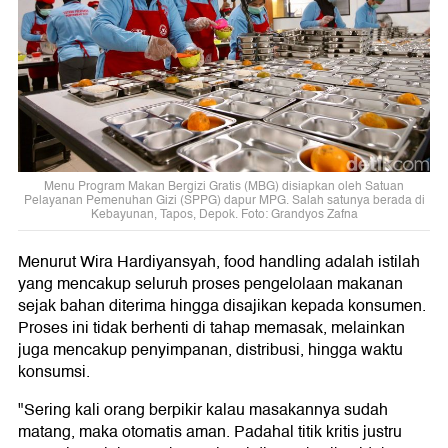
Menu Program Makan Bergizi Gratis (MBG) disiapkan oleh Satuan
Pelayanan Pemenuhan Gizi (SPPG) dapur MPG. Salah satunya berada di
Kebayunan, Tapos, Depok. Foto: Grandyos Zafna
Menurut Wira Hardiyansyah, food handling adalah istilah
yang mencakup seluruh proses pengelolaan makanan
sejak bahan diterima hingga disajikan kepada konsumen.
Proses ini tidak berhenti di tahap memasak, melainkan
juga mencakup penyimpanan, distribusi, hingga waktu
konsumsi.
"Sering kali orang berpikir kalau masakannya sudah
matang, maka otomatis aman. Padahal titik kritis justru