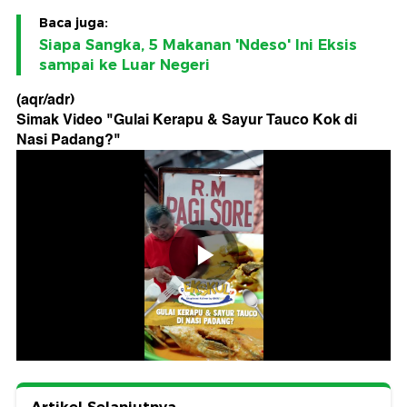
Baca juga:
Siapa Sangka, 5 Makanan 'Ndeso' Ini Eksis
sampai ke Luar Negeri
(aqr/adr)
Simak Video "
Gulai Kerapu & Sayur Tauco Kok di
Nasi Padang?
"