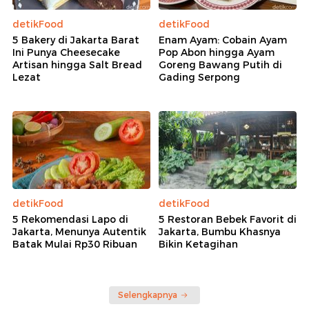
detikFood
detikFood
5 Bakery di Jakarta Barat
Enam Ayam: Cobain Ayam
Ini Punya Cheesecake
Pop Abon hingga Ayam
Artisan hingga Salt Bread
Goreng Bawang Putih di
Lezat
Gading Serpong
detikFood
detikFood
5 Rekomendasi Lapo di
5 Restoran Bebek Favorit di
Jakarta, Menunya Autentik
Jakarta, Bumbu Khasnya
Batak Mulai Rp30 Ribuan
Bikin Ketagihan
Selengkapnya