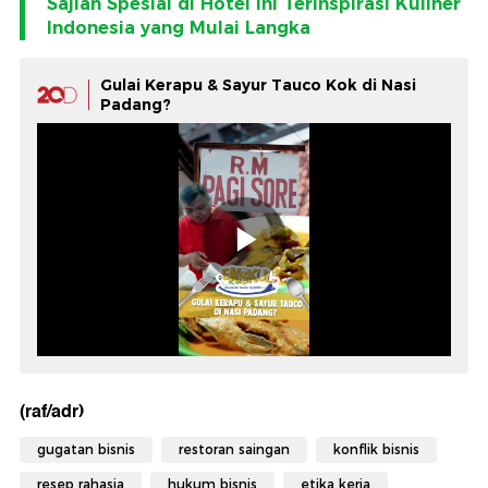
Sajian Spesial di Hotel Ini Terinspirasi Kuliner
Indonesia yang Mulai Langka
Gulai Kerapu & Sayur Tauco Kok di Nasi
Padang?
(raf/adr)
gugatan bisnis
restoran saingan
konflik bisnis
resep rahasia
hukum bisnis
etika kerja