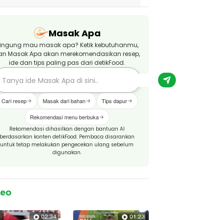
Masak Apa
ingung mau masak apa? Ketik kebutuhanmu,
an Masak Apa akan merekomendasikan resep,
ide dan tips paling pas dari detikFood.
Cari resep
Masak dari bahan
Tips dapur
Rekomendasi menu berbuka
Rekomendasi dihasilkan dengan bantuan AI
berdasarkan konten detikFood. Pembaca disarankan
untuk tetap melakukan pengecekan ulang sebelum
digunakan.
deo
02:34
01:23