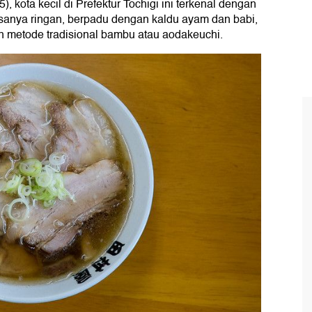
), kota kecil di Prefektur Tochigi ini terkenal dengan
asanya ringan, berpadu dengan kaldu ayam dan babi,
n metode tradisional bambu atau aodakeuchi.