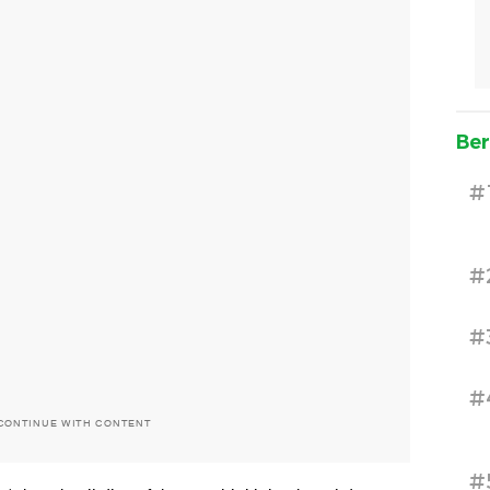
Ber
#
#
#
#
CONTINUE WITH CONTENT
#