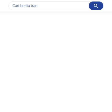
Cancel
Yang sedang ramai dicari
#1
gempa hari ini
#2
demo
#3
gempa
#4
iran
#5
prabowo
Promoted
Terakhir yang dicari
Loading...