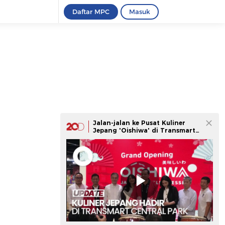
Daftar MPC
Masuk
Jalan-jalan ke Pusat Kuliner
Jepang 'Oishiwa' di Transmart
Central Park