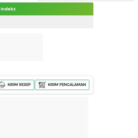
Indeks
KIRIM RESEP
KIRIM PENGALAMAN