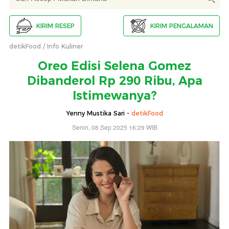
KIRIM RESEP
KIRIM PENGALAMAN
detikFood
Info Kuliner
Oreo Edisi Selena Gomez
Dibanderol Rp 290 Ribu, Apa
Istimewanya?
Yenny Mustika Sari -
detikFood
Senin, 08 Sep 2025 16:29 WIB