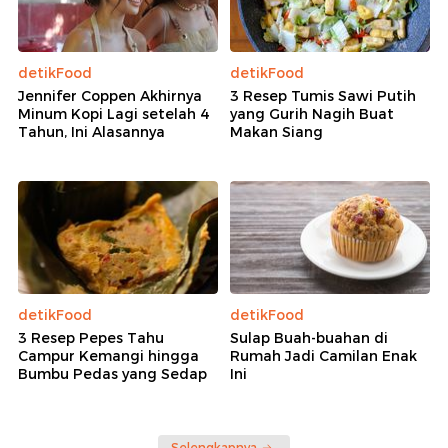
detikFood
detikFood
Jennifer Coppen Akhirnya
3 Resep Tumis Sawi Putih
Minum Kopi Lagi setelah 4
yang Gurih Nagih Buat
Tahun, Ini Alasannya
Makan Siang
detikFood
detikFood
3 Resep Pepes Tahu
Sulap Buah-buahan di
Campur Kemangi hingga
Rumah Jadi Camilan Enak
Bumbu Pedas yang Sedap
Ini
Selengkapnya