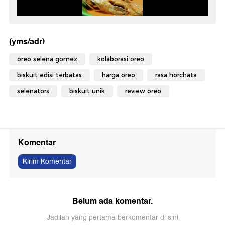
(yms/adr)
oreo selena gomez
kolaborasi oreo
biskuit edisi terbatas
harga oreo
rasa horchata
selenators
biskuit unik
review oreo
Komentar
Kirim Komentar
Belum ada komentar.
Jadilah yang pertama berkomentar di sini