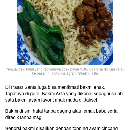
Penjual baki halal yang racikannya tidak pakai MSG juga bisa dicicipi kalau
ke pasar ini. Foto: instagram @bakmi.asta
Di Pasar Santa juga bisa menikmati bakmi enak.
Tepatnya di gerai Bakmi Asta yang dikenal sebagai salah
satu bakmi ayam favorit anak muda di Jaksel.
Bakmi di sini halal tanpa daging atau lemak babi, serta
diracik tanpa msg.
Seporsi bakmi disajikan dengan topping ayam cincang