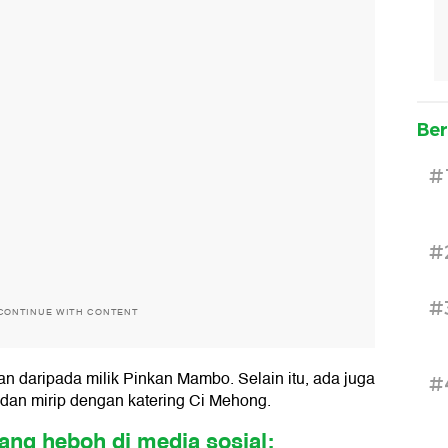
Ber
#
#
#
CONTINUE WITH CONTENT
n daripada milik Pinkan Mambo. Selain itu, ada juga
#
k dan mirip dengan katering Ci Mehong.
ang heboh di media sosial: