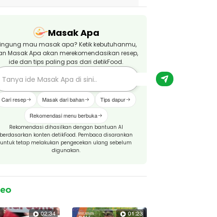
Masak Apa
ingung mau masak apa? Ketik kebutuhanmu,
an Masak Apa akan merekomendasikan resep,
ide dan tips paling pas dari detikFood.
Cari resep
Masak dari bahan
Tips dapur
Rekomendasi menu berbuka
Rekomendasi dihasilkan dengan bantuan AI
berdasarkan konten detikFood. Pembaca disarankan
untuk tetap melakukan pengecekan ulang sebelum
digunakan.
deo
02:34
01:23