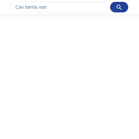
Cancel
Yang sedang ramai dicari
#1
data live draw sgp
#2
kebakaran
#3
prabowo
#4
iran
#5
gempa hari ini
Promoted
Terakhir yang dicari
Loading...