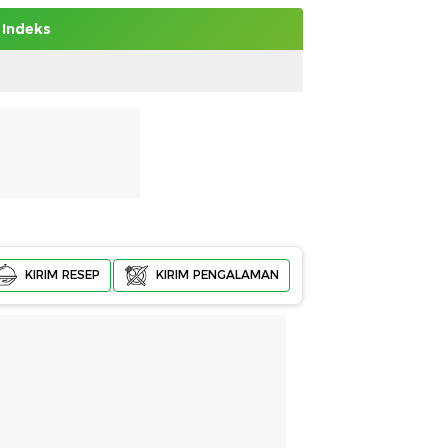
Indeks
KIRIM RESEP
KIRIM PENGALAMAN