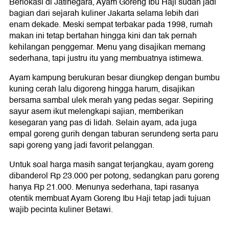
Berlokasi di Jatinegara, Ayam Goreng Ibu Haji sudah jadi
bagian dari sejarah kuliner Jakarta selama lebih dari
enam dekade. Meski sempat terbakar pada 1998, rumah
makan ini tetap bertahan hingga kini dan tak pernah
kehilangan penggemar. Menu yang disajikan memang
sederhana, tapi justru itu yang membuatnya istimewa.
Ayam kampung berukuran besar diungkep dengan bumbu
kuning cerah lalu digoreng hingga harum, disajikan
bersama sambal ulek merah yang pedas segar. Sepiring
sayur asem ikut melengkapi sajian, memberikan
kesegaran yang pas di lidah. Selain ayam, ada juga
empal goreng gurih dengan taburan serundeng serta paru
sapi goreng yang jadi favorit pelanggan.
Untuk soal harga masih sangat terjangkau, ayam goreng
dibanderol Rp 23.000 per potong, sedangkan paru goreng
hanya Rp 21.000. Menunya sederhana, tapi rasanya
otentik membuat Ayam Goreng Ibu Haji tetap jadi tujuan
wajib pecinta kuliner Betawi.