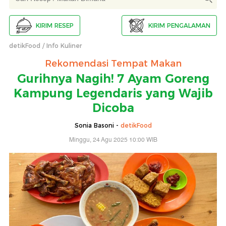
KIRIM RESEP
KIRIM PENGALAMAN
detikFood
Info Kuliner
Rekomendasi Tempat Makan
Gurihnya Nagih! 7 Ayam Goreng
Kampung Legendaris yang Wajib
Dicoba
Sonia Basoni -
detikFood
Minggu, 24 Agu 2025 10:00 WIB