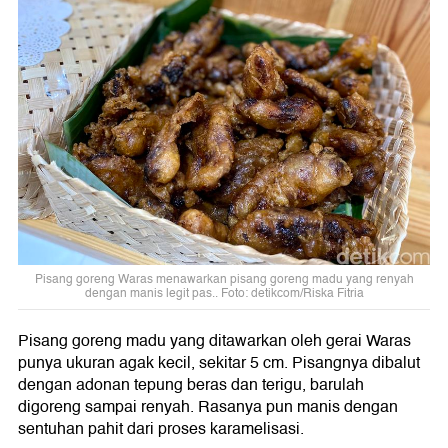
Pisang goreng Waras menawarkan pisang goreng madu yang renyah
dengan manis legit pas.. Foto: detikcom/Riska Fitria
Pisang goreng madu yang ditawarkan oleh gerai Waras
punya ukuran agak kecil, sekitar 5 cm. Pisangnya dibalut
dengan adonan tepung beras dan terigu, barulah
digoreng sampai renyah. Rasanya pun manis dengan
sentuhan pahit dari proses karamelisasi.