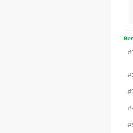
Ber
#
#
#
#
#