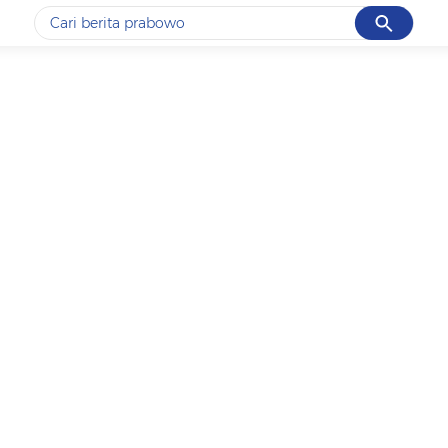
Cancel
Yang sedang ramai dicari
#1
data live draw sgp
#2
piala presiden 2026
#3
prabowo
#4
iran
#5
gempa hari ini
Promoted
Terakhir yang dicari
Loading...