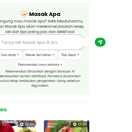
Masak Apa
ingung mau masak apa? Ketik kebutuhanmu,
an Masak Apa akan merekomendasikan resep,
ide dan tips paling pas dari detikFood.
Cari resep
Masak dari bahan
Tips dapur
Rekomendasi menu berbuka
Rekomendasi dihasilkan dengan bantuan AI
berdasarkan konten detikFood. Pembaca disarankan
untuk tetap melakukan pengecekan ulang sebelum
digunakan.
deo
02:34
01:23