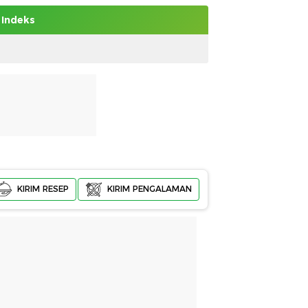
Indeks
KIRIM RESEP
KIRIM PENGALAMAN