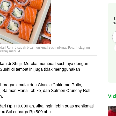
B
d
dari Rp 119 sudah bisa menikmati sushi nikmat. Foto: instagram
@shujisushi.jkt
sakan di Shuji. Mereka membuat sushinya dengan
ushi di tempat ini juga tidak menggunakan
eragam, mulai dari Classic California Rolls,
 Salmon Hana Tobiko, dan Salmon Crunchy Roll
h.
Vi
dari Rp 119.000 an. Jika ingin lebih puas menikmati
Box Set seharga Rp 500 ribu.