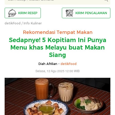
KIRIM RESEP
KIRIM PENGALAMAN
detikFood
Info Kuliner
Rekomendasi Tempat Makan
Sedapnye! 5 Kopitiam Ini Punya
Menu khas Melayu buat Makan
Siang
Diah Afrilian -
detikFood
Selasa, 12 Agu 2025 12:00 WIB