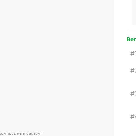
Ber
#
#
#
#
CONTINUE WITH CONTENT