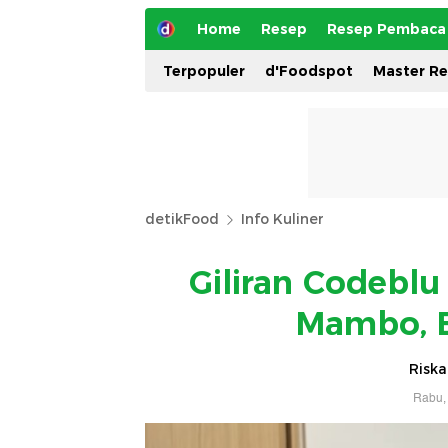
Home
Resep
Resep Pembaca
Terpopuler
d'Foodspot
Master R
detikFood
Info Kuliner
Giliran Codebl
Mambo, B
Riska
Rabu, 