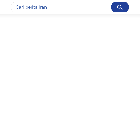
Cancel
Yang sedang ramai dicari
#1
data live draw sgp
#2
piala presiden 2026
#3
prabowo
#4
iran
#5
gempa hari ini
Promoted
Terakhir yang dicari
Loading...