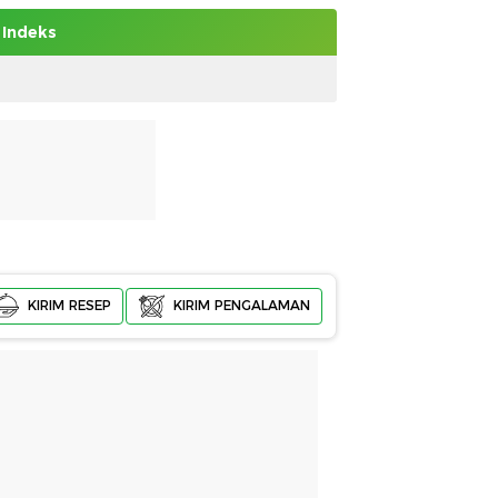
Indeks
KIRIM RESEP
KIRIM PENGALAMAN