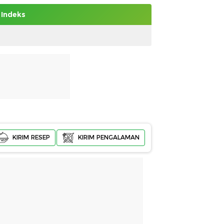
Indeks
KIRIM RESEP
KIRIM PENGALAMAN