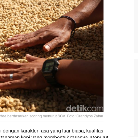
ffee berdasarkan scoring menurut SCA. Foto: Grandyos Zafna
i dengan karakter rasa yang luar biasa, kualitas
an tanaman kopi yang membentuk rasanya. Menurut