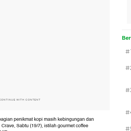
Ber
#
#
#
CONTINUE WITH CONTENT
#
agian penikmat kopi masih kebingungan dan
 Crave, Sabtu (19/7), istilah gourmet coffee
#