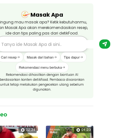
Masak Apa
ingung mau masak apa? Ketik kebutuhanmu,
an Masak Apa akan merekomendasikan resep,
ide dan tips paling pas dari detikFood.
Cari resep
Masak dari bahan
Tips dapur
Rekomendasi menu berbuka
Rekomendasi dihasilkan dengan bantuan AI
berdasarkan konten detikFood. Pembaca disarankan
untuk tetap melakukan pengecekan ulang sebelum
digunakan.
deo
02:34
01:23