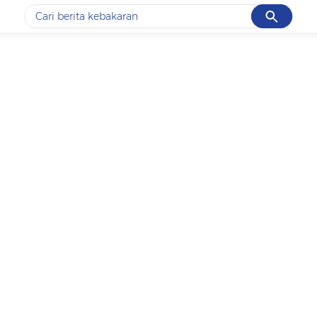
Cancel
Yang sedang ramai dicari
#1
data live draw sgp
#2
k-talk
#3
kebakaran
#4
prabowo
#5
gempa hari ini
Promoted
Terakhir yang dicari
Loading...