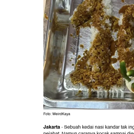
Foto: WeirdKaya
Jakarta
-
Sebuah kedai nasi kandar tak in
pejabat. Namun caranya kocak sampai diso