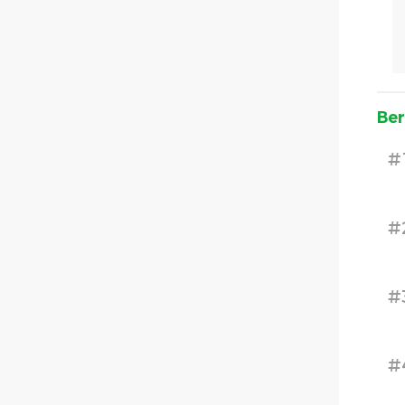
Ber
#
#
#
#