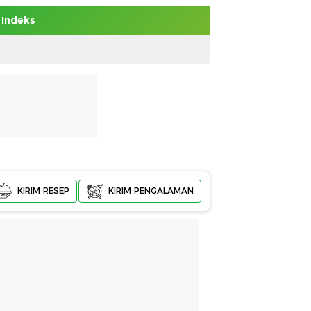
Indeks
KIRIM RESEP
KIRIM PENGALAMAN