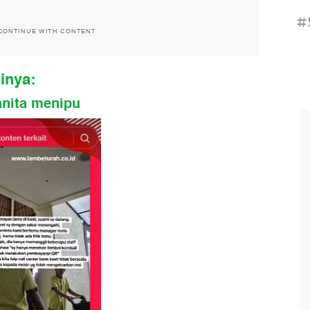
#
CONTINUE WITH CONTENT
ginya:
anita menipu