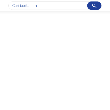
Cancel
Yang sedang ramai dicari
#1
data live draw sgp
#2
piala presiden 2026
#3
prabowo
#4
iran
#5
gempa hari ini
Promoted
Terakhir yang dicari
Loading...