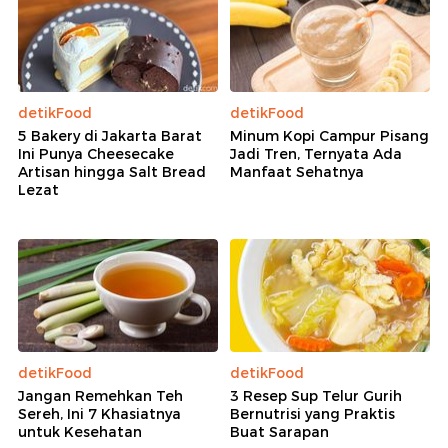
detikFood
detikFood
5 Bakery di Jakarta Barat
Minum Kopi Campur Pisang
Ini Punya Cheesecake
Jadi Tren, Ternyata Ada
Artisan hingga Salt Bread
Manfaat Sehatnya
Lezat
detikFood
detikFood
Jangan Remehkan Teh
3 Resep Sup Telur Gurih
Sereh, Ini 7 Khasiatnya
Bernutrisi yang Praktis
untuk Kesehatan
Buat Sarapan