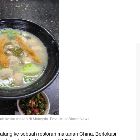
h ketika makan di Malaysia. Foto: Must Share News
datang ke sebuah restoran makanan China. Berlokasi