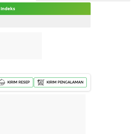
Indeks
KIRIM RESEP
KIRIM PENGALAMAN