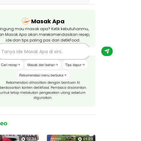
Masak Apa
ingung mau masak apa? Ketik kebutuhanmu,
an Masak Apa akan merekomendasikan resep,
ide dan tips paling pas dari detikFood.
Cari resep
Masak dari bahan
Tips dapur
Rekomendasi menu berbuka
Rekomendasi dihasilkan dengan bantuan AI
berdasarkan konten detikFood. Pembaca disarankan
untuk tetap melakukan pengecekan ulang sebelum
digunakan.
deo
02:34
01:23