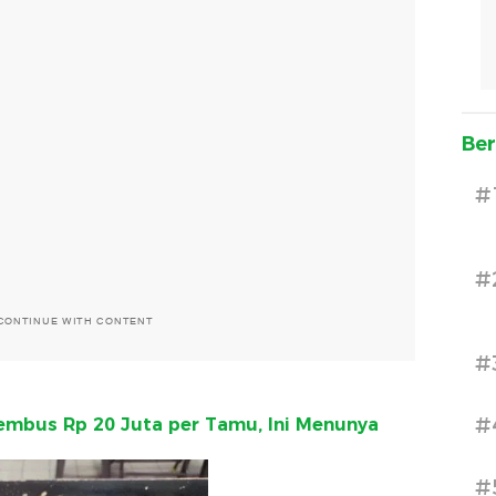
Ber
#
#
CONTINUE WITH CONTENT
#
#
embus Rp 20 Juta per Tamu, Ini Menunya
#