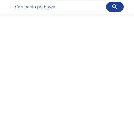
Cancel
Yang sedang ramai dicari
#1
data live draw sgp
#2
piala presiden 2026
#3
prabowo
#4
iran
#5
gempa hari ini
Promoted
Terakhir yang dicari
Loading...