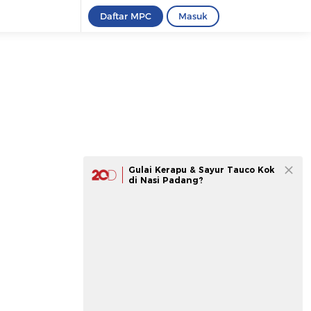
Daftar MPC
Masuk
Gulai Kerapu & Sayur Tauco Kok
di Nasi Padang?