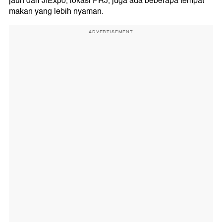
jauh dari JIExpo, lokasi PRJ, juga ada beberapa tempat
makan yang lebih nyaman.
ADVERTISEMENT