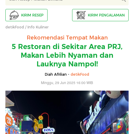
KIRIM RESEP
KIRIM PENGALAMAN
detikFood
Info Kuliner
Rekomendasi Tempat Makan
5 Restoran di Sekitar Area PRJ,
Makan Lebih Nyaman dan
Lauknya Nampol!
Diah Afrilian -
detikFood
Minggu, 29 Jun 2025 16:00 WIB