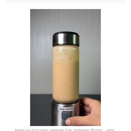
kreasi jus pizza yang nyeleneh Foto: Instagram @crazy__asmr_