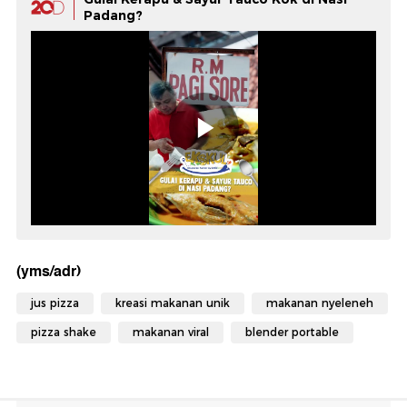
Padang?
(yms/adr)
jus pizza
kreasi makanan unik
makanan nyeleneh
pizza shake
makanan viral
blender portable