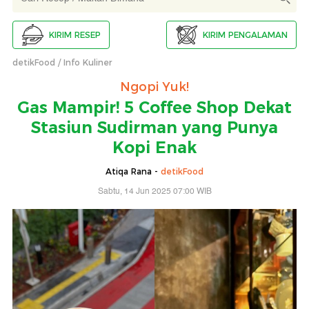
KIRIM RESEP
KIRIM PENGALAMAN
detikFood
Info Kuliner
Ngopi Yuk!
Gas Mampir! 5 Coffee Shop Dekat
Stasiun Sudirman yang Punya
Kopi Enak
Atiqa Rana -
detikFood
Sabtu, 14 Jun 2025 07:00 WIB