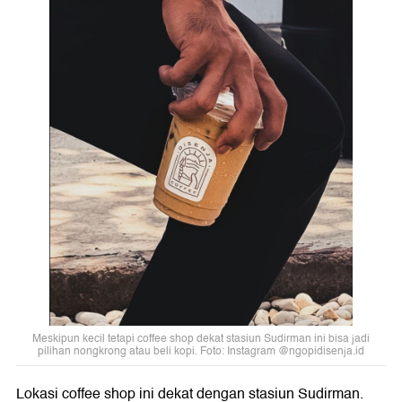
Meskipun kecil tetapi coffee shop dekat stasiun Sudirman ini bisa jadi
pilihan nongkrong atau beli kopi. Foto: Instagram @ngopidisenja.id
Lokasi coffee shop ini dekat dengan stasiun Sudirman.