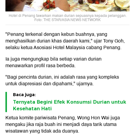
Hotel di Penang tawarkan makan durian sepuasnya kepada pelanggan.
Foto: THE STAR/ASIA NEWS NETWORK
"Penang terkenal dengan kebun buahnya, yang
menghasilkan durian khas daerah kami," ujar Tony Goh,
selaku ketua Asosiasi Hotel Malaysia cabang Penang.
Ia juga mengungkap bila setiap varian durian
menawarkan profil rasa berbeda.
"Bagi pencinta durian, ini adalah rasa yang kompleks
untuk diapresiasi dan dipahami," ujarnya.
Baca juga:
Ternyata Begini Efek Konsumsi Durian untuk
Kesehatan Hati
Ketua komite pariwisata Penang, Wong Hon Wai juga
mengaku jika raja buah ini menjadi daya tarik utama
wisatawan yang tidak ada duanya.