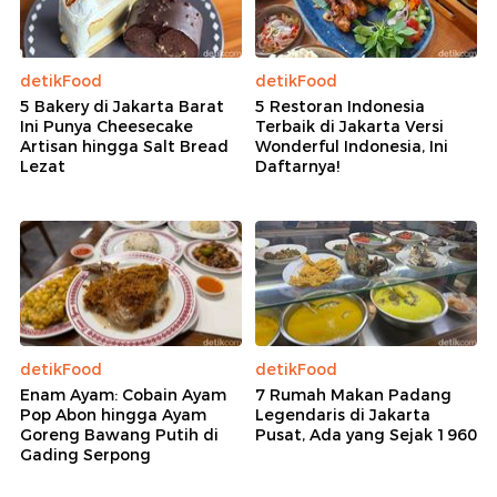
detikFood
detikFood
5 Bakery di Jakarta Barat
5 Restoran Indonesia
Ini Punya Cheesecake
Terbaik di Jakarta Versi
Artisan hingga Salt Bread
Wonderful Indonesia, Ini
Lezat
Daftarnya!
detikFood
detikFood
Enam Ayam: Cobain Ayam
7 Rumah Makan Padang
Pop Abon hingga Ayam
Legendaris di Jakarta
Goreng Bawang Putih di
Pusat, Ada yang Sejak 1960
Gading Serpong