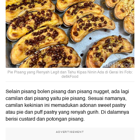
Pie Pisang yang Renyah Legit dan Tahu Kipas Ninin Ada di Gerai Ini Foto:
detikFood
Selain pisang bolen pisang dan pisang nugget, ada lagi
camilan dari pisang yaitu pie pisang. Sesuai namanya,
camilan kekinian ini memadukan adonan sweet pastry
atau pie dan puff pastry yang renyah gurih. Di dalamnya
berisi custard dan potongan pisang.
ADVERTISEMENT