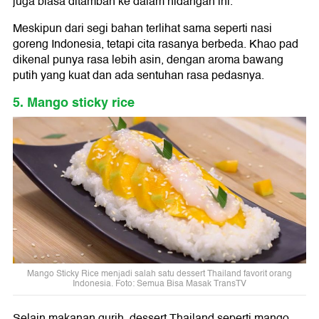
juga biasa ditambah ke dalam hidangan ini.
Meskipun dari segi bahan terlihat sama seperti nasi
goreng Indonesia, tetapi cita rasanya berbeda. Khao pad
dikenal punya rasa lebih asin, dengan aroma bawang
putih yang kuat dan ada sentuhan rasa pedasnya.
5. Mango sticky rice
Mango Sticky Rice menjadi salah satu dessert Thailand favorit orang
Indonesia. Foto: Semua Bisa Masak TransTV
Selain makanan gurih, dessert Thailand seperti mango