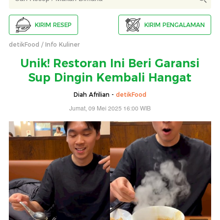
KIRIM RESEP
KIRIM PENGALAMAN
detikFood
Info Kuliner
Unik! Restoran Ini Beri Garansi
Sup Dingin Kembali Hangat
Diah Afrilian -
detikFood
Jumat, 09 Mei 2025 16:00 WIB