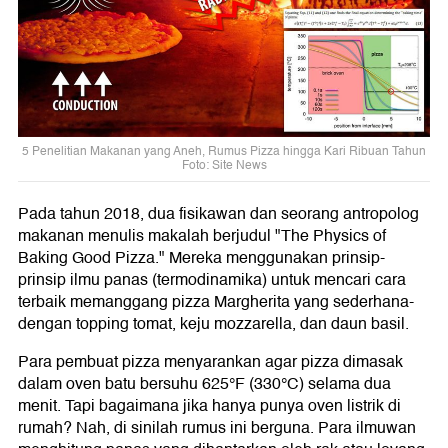
5 Penelitian Makanan yang Aneh, Rumus Pizza hingga Kari Ribuan Tahun
Foto: Site News
Pada tahun 2018, dua fisikawan dan seorang antropolog
makanan menulis makalah berjudul "The Physics of
Baking Good Pizza." Mereka menggunakan prinsip-
prinsip ilmu panas (termodinamika) untuk mencari cara
terbaik memanggang pizza Margherita yang sederhana-
dengan topping tomat, keju mozzarella, dan daun basil.
Para pembuat pizza menyarankan agar pizza dimasak
dalam oven batu bersuhu 625°F (330°C) selama dua
menit. Tapi bagaimana jika hanya punya oven listrik di
rumah? Nah, di sinilah rumus ini berguna. Para ilmuwan