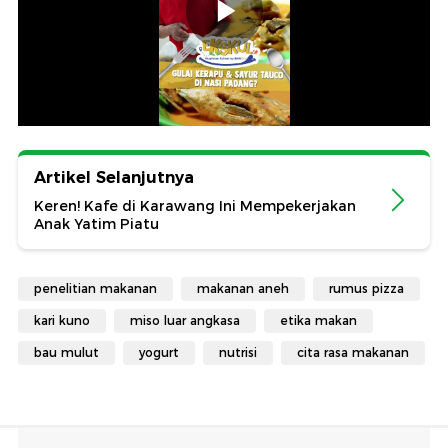
Artikel Selanjutnya
Keren! Kafe di Karawang Ini Mempekerjakan
Anak Yatim Piatu
penelitian makanan
makanan aneh
rumus pizza
kari kuno
miso luar angkasa
etika makan
bau mulut
yogurt
nutrisi
cita rasa makanan