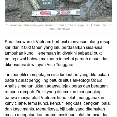
5 Penelitian Makanan yang Aneh, Rumus Pizza hingga Kari Ribuan Tahun
Foto: Site News
Para ilmuwan di Vietnam berhasil menyusun ulang resep
kari dari 2.000 tahun yang lalu berdasarkan sisa-sisa
tumbuhan kuno. Penemuan ini diyakini sebagai bukti
paling awal bahwa makanan tersebut pernah dibuat dan
dikonsumsi di wilayah Asia Tenggara.
Tim peneliti mempelajari sisa tumbuhan yang ditemukan
pada 12 alat penggiling batu di situs arkeologi Óc Eo.
Analisis menunjukkan adanya jejak beras dan beragam
rempah-rempah. Bukti yang ditemukan mengungkap
bahwa masyarakat Vietnam kuno telah menggunakan
kunyit, jahe, temu kunci, kencur, lengkuas, cengkeh, pala,
dan kayu manis. Menariknya, biji pala yang ditemukan
masih mengeluarkan aroma meskipun telah berusia dua