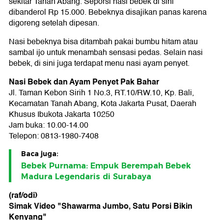
sekitar Tanah Abang. Seporsi nasi bebek di sini
dibanderol Rp 15.000. Bebeknya disajikan panas karena
digoreng setelah dipesan.
Nasi bebeknya bisa ditambah pakai bumbu hitam atau
sambal ijo untuk menambah sensasi pedas. Selain nasi
bebek, di sini juga terdapat menu nasi ayam penyet.
Nasi Bebek dan Ayam Penyet Pak Bahar
Jl. Taman Kebon Sirih 1 No.3, RT.10/RW.10, Kp. Bali,
Kecamatan Tanah Abang, Kota Jakarta Pusat, Daerah
Khusus Ibukota Jakarta 10250
Jam buka: 10.00-14.00
Telepon: 0813-1980-7408
Baca juga:
Bebek Purnama: Empuk Berempah Bebek
Madura Legendaris di Surabaya
(raf/odi)
Simak Video "
Shawarma Jumbo, Satu Porsi Bikin
Kenyang
"