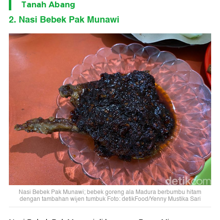
Tanah Abang
2. Nasi Bebek Pak Munawi
Nasi Bebek Pak Munawi; bebek goreng ala Madura berbumbu hitam
dengan tambahan wijen tumbuk Foto: detikFood/Yenny Mustika Sari