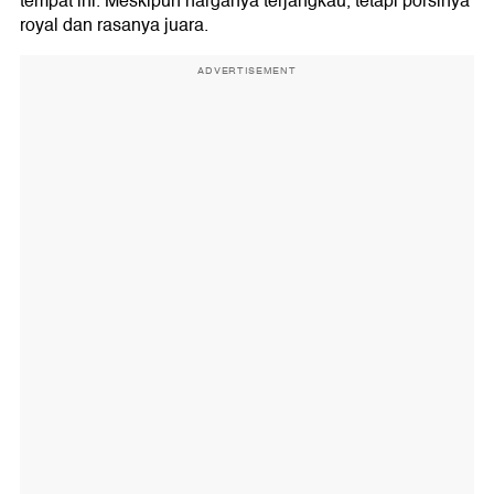
tempat ini. Meskipun harganya terjangkau, tetapi porsinya
royal dan rasanya juara.
ADVERTISEMENT