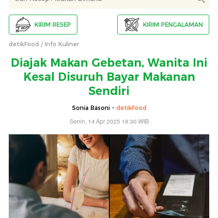
KIRIM RESEP
KIRIM PENGALAMAN
detikFood
Info Kuliner
Diajak Makan Gebetan, Wanita Ini
Kesal Disuruh Bayar Makanan
Sendiri
Sonia Basoni -
detikFood
Senin, 14 Apr 2025 18:30 WIB