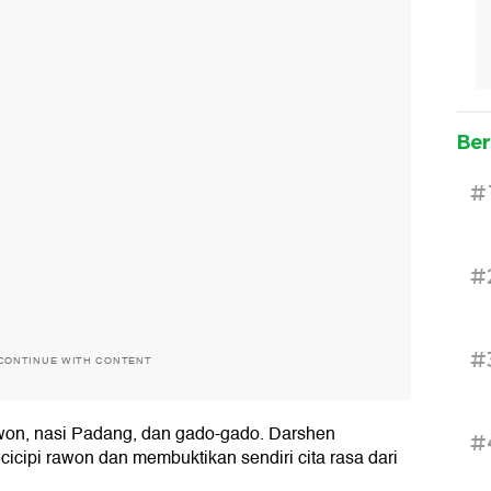
Ber
#
#
#
CONTINUE WITH CONTENT
awon, nasi Padang, dan gado-gado. Darshen
#
cicipi rawon dan membuktikan sendiri cita rasa dari