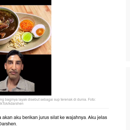
g baginya layak disebut sebagai sup terenak di dunia. Foto:
ikTok/kdarshen
 akan aku berikan jurus silat ke wajahnya. Aku jelas
 Darshen.