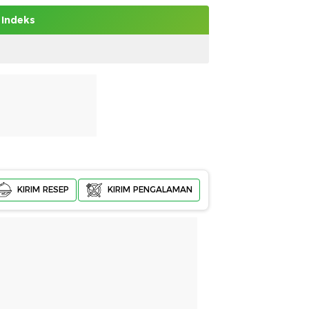
Indeks
KIRIM RESEP
KIRIM PENGALAMAN