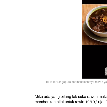
TikToker Singapura kepincut lezatnya rawon yan
T
"Jika ada yang bilang tak suka rawon maka
memberikan nilai untuk rawin 10/10," ujar