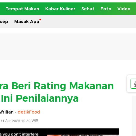
Tempat Makan
Kabar Kuliner
Sehat
Foto
Video
esep
Masak Apa
ra Beri Rating Makanan
 Ini Penilaiannya
frilian -
detikFood
 11 Apr 2025 19:30 WIB