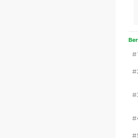
Ber
#
#
#
#
#