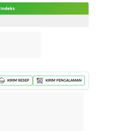
Indeks
KIRIM RESEP
KIRIM PENGALAMAN