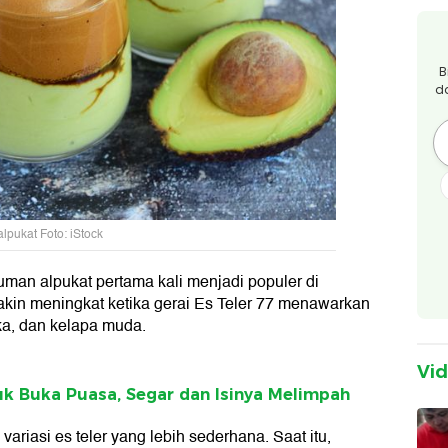
B
d
alpukat Foto: iStock
uman alpukat pertama kali menjadi populer di
kin meningkat ketika gerai Es Teler 77 menawarkan
gka, dan kelapa muda.
Vi
uk Buka Puasa, Segar dan Isinya Melimpah
ariasi es teler yang lebih sederhana. Saat itu,