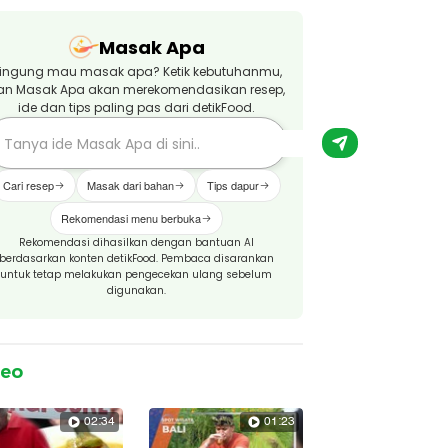
Masak Apa
ingung mau masak apa? Ketik kebutuhanmu,
an Masak Apa akan merekomendasikan resep,
ide dan tips paling pas dari detikFood.
Cari resep
Masak dari bahan
Tips dapur
Rekomendasi menu berbuka
Rekomendasi dihasilkan dengan bantuan AI
berdasarkan konten detikFood. Pembaca disarankan
untuk tetap melakukan pengecekan ulang sebelum
digunakan.
deo
02:34
01:23