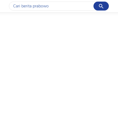
Cancel
Yang sedang ramai dicari
#1
data live draw sgp
#2
iran
#3
senjata
#4
prabowo
#5
gempa hari ini
Promoted
Terakhir yang dicari
Loading...