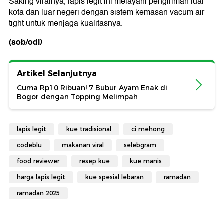
Saking viralnya, lapis legit ini melayani pengiriman luar
kota dan luar negeri dengan sistem kemasan vacum air
tight untuk menjaga kualitasnya.
(sob/odi)
Artikel Selanjutnya
Cuma Rp10 Ribuan! 7 Bubur Ayam Enak di
Bogor dengan Topping Melimpah
lapis legit
kue tradisional
ci mehong
codeblu
makanan viral
selebgram
food reviewer
resep kue
kue manis
harga lapis legit
kue spesial lebaran
ramadan
ramadan 2025