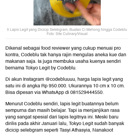
5 Lapis Legit yang Dicicip Selebgram, Buatan Ci Mehong hingga Codeblu
Foto: Site Culinary/Visual
Dikenal sebagai food reviewer yang cukup menuai pro
kontra, Codeblu tak hanya rajin mengulas aneka kue dan
makanan saja. Ia juga membuka usaha kuenya sendiri
bernama Tokyo Legit by Codeblu.
Di akun Instagram @codebluuuu, harga lapis legit yang
satu ini di angka Rp 950.000. Ukurannya 10 cm x 10 cm.
Bisa dipesan via WhatsApp di 081529444550.
Menurut Codeblu sendiri, lapis legit buatannya belum
sempurna dan masih belajar. Tapi ia menjanjikan rasa
yang sangat spesial dari lapis legitnya ini. Meski baru
dirilis pada akhir Januari lalu, Tokyo Legit sudah banyak
dicicip selebgram seperti Tasyi Athasyia, Nanakoot