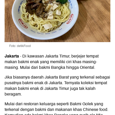
Foto: detikFood
Jakarta
-
Di kawasan Jakarta Timur, berjejer tempat
makan bakmi enak yang memiliki ciri khas masing-
masing. Mulai dari bakmi Bangka hingga Oriental.
Jika biasanya daerah Jakarta Barat yang terkenal sebagai
pusatnya bakmi enak di Jakarta. Ternyata koleksi tempat
makan bakmi enak di Jakarta Timur juga tak kalah
beragam.
Mulai dari restoran keluarga seperti Bakmi Golek yang
terkenal dengan bakmi dan makanan khas Chinese food.