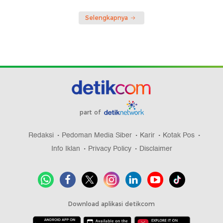
Selengkapnya
part of
Redaksi
Pedoman Media Siber
Karir
Kotak Pos
Info Iklan
Privacy Policy
Disclaimer
Download aplikasi detikcom