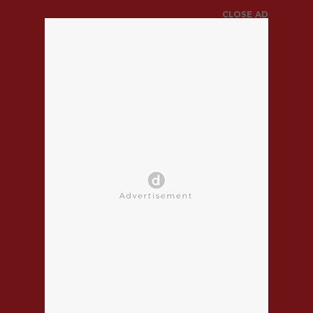
CLOSE AD