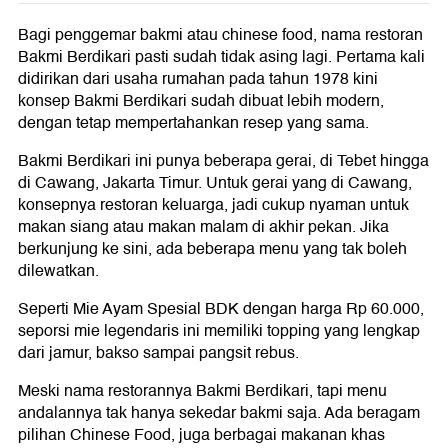
Bagi penggemar bakmi atau chinese food, nama restoran
Bakmi Berdikari pasti sudah tidak asing lagi. Pertama kali
didirikan dari usaha rumahan pada tahun 1978 kini
konsep Bakmi Berdikari sudah dibuat lebih modern,
dengan tetap mempertahankan resep yang sama.
Bakmi Berdikari ini punya beberapa gerai, di Tebet hingga
di Cawang, Jakarta Timur. Untuk gerai yang di Cawang,
konsepnya restoran keluarga, jadi cukup nyaman untuk
makan siang atau makan malam di akhir pekan. Jika
berkunjung ke sini, ada beberapa menu yang tak boleh
dilewatkan.
Seperti Mie Ayam Spesial BDK dengan harga Rp 60.000,
seporsi mie legendaris ini memiliki topping yang lengkap
dari jamur, bakso sampai pangsit rebus.
Meski nama restorannya Bakmi Berdikari, tapi menu
andalannya tak hanya sekedar bakmi saja. Ada beragam
pilihan Chinese Food, juga berbagai makanan khas