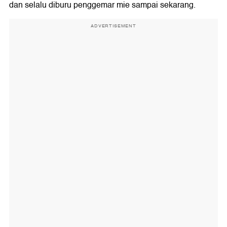
dan selalu diburu penggemar mie sampai sekarang.
ADVERTISEMENT