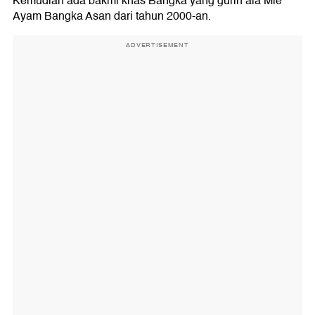
Kemudian ada bakmi khas Bangka yang gurih ala Mie
Ayam Bangka Asan dari tahun 2000-an.
ADVERTISEMENT