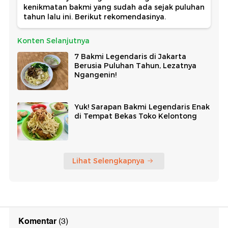
kenikmatan bakmi yang sudah ada sejak puluhan
tahun lalu ini. Berikut rekomendasinya.
Konten Selanjutnya
7 Bakmi Legendaris di Jakarta
Berusia Puluhan Tahun, Lezatnya
Ngangenin!
Yuk! Sarapan Bakmi Legendaris Enak
di Tempat Bekas Toko Kelontong
Lihat Selengkapnya