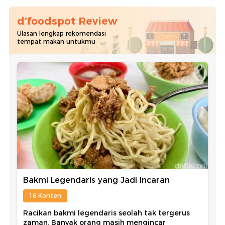
d’foodspot Review
Ulasan lengkap rekomendasi
tempat makan untukmu
Bakmi Legendaris yang Jadi Incaran
16 Konten
Racikan bakmi legendaris seolah tak tergerus
zaman. Banyak orang masih mengincar