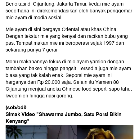
Berlokasi di Cijantung, Jakarta Timur, kedai mie ayam
sederhana ini direkomendasikan oleh banyak penggemar
mie ayam di media sosial.
Mie ayam di sini bergaya Oriental atau khas China.
Dengan tekstur mie yang kenyal dan racikan bubu yang
pas. Tempat makan mie ini beroperasi sejak 1997 dan
sekarang punya 7 gerai.
Menu makanannya fokus di mie ayam yamien dengan
tambahan bakso hingga pangsit. Tersedia juga mie ayam
biasa yang tak kalah enak. Seporsi mie ayam ini
harganya dari Rp 20.000 saja. Selain itu Yamien 88
Cijantung menjual aneka Chinese food seperti sapo tahu,
kweemien hingga nasi goreng.
(sob/odi)
Simak Video "
Shawarma Jumbo, Satu Porsi Bikin
Kenyang
"