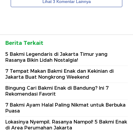
Berita Terkait
5 Bakmi Legendaris di Jakarta Timur yang
Rasanya Bikin Lidah Nostalgia!
7 Tempat Makan Bakmi Enak dan Kekinian di
Jakarta Buat Nongkrong Weekend
Bingung Cari Bakmi Enak di Bandung? Ini 7
Rekomendasi Favorit
7 Bakmi Ayam Halal Paling Nikmat untuk Berbuka
Puasa
Lokasinya Nyempil, Rasanya Nampol! 5 Bakmi Enak
di Area Perumahan Jakarta