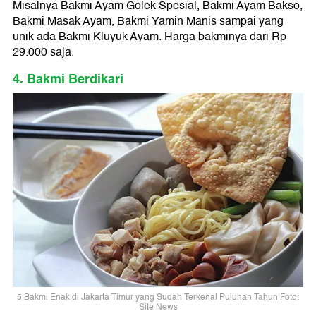
Misalnya Bakmi Ayam Golek Spesial, Bakmi Ayam Bakso,
Bakmi Masak Ayam, Bakmi Yamin Manis sampai yang
unik ada Bakmi Kluyuk Ayam. Harga bakminya dari Rp
29.000 saja.
4. Bakmi Berdikari
5 Bakmi Enak di Jakarta Timur yang Sudah Terkenal Puluhan Tahun Foto:
Site News